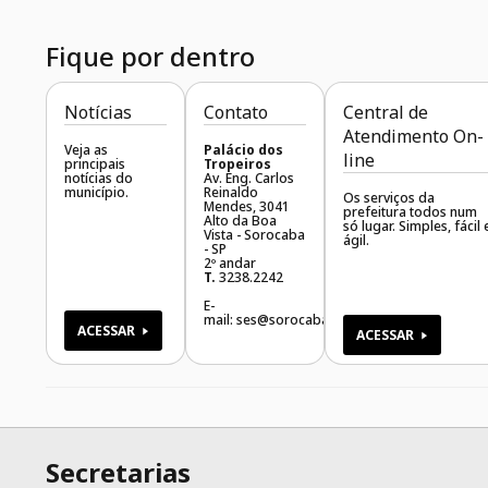
Fique por dentro
Notícias
Contato
Central de
Atendimento On-
Veja as
Palácio dos
line
principais
Tropeiros
notícias do
Av. Eng. Carlos
município.
Reinaldo
Os serviços da
Mendes, 3041
prefeitura todos num
Alto da Boa
só lugar. Simples, fácil 
Vista - Sorocaba
ágil.
- SP
2º andar
T.
3238.2242
E-
mail:
ses@sorocaba.sp.gov.br
ACESSAR
ACESSAR
Secretarias